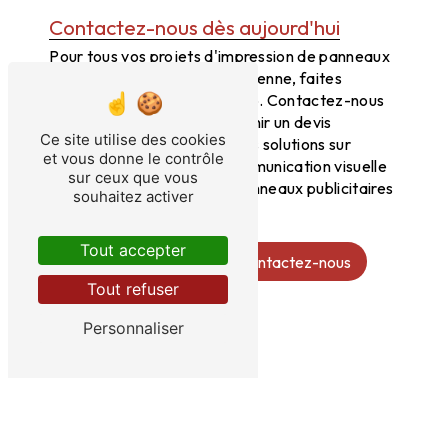
Contactez-nous dès aujourd'hui
Pour tous vos projets d'impression de panneaux
publicitaires à Chaillac-sur-Vienne, faites
confiance à Imprimerie Texto. Contactez-nous
au 05 55 02 03 91 pour obtenir un devis
Ce site utilise des cookies
personnalisé et découvrir nos solutions sur
et vous donne le contrôle
mesure. Faites de votre communication visuelle
sur ceux que vous
un atout majeur avec nos panneaux publicitaires
souhaitez activer
de qualité professionnelle.
Tout accepter
En savoir plus
Contactez-nous
Tout refuser
Personnaliser