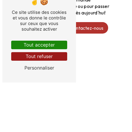
d'information supplémentaire ou pour passer
Ce site utilise des cookies
votre commande de cartes dès aujourd'hui!
et vous donne le contrôle
sur ceux que vous
En savoir plus
Contactez-nous
souhaitez activer
Tout accepter
Tout refuser
Personnaliser
ADRESSE
39 Bd Victor Hugo
87200 Saint-Junien