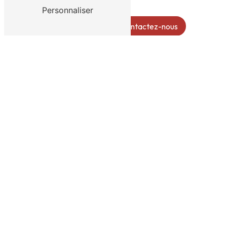
Personnaliser
En savoir plus
Contactez-nous
ADRESSE
39 Bd Victor Hugo
87200 Saint-Junien