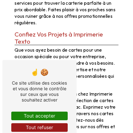
services pour trouver la carterie parfaite à un
prix abordable. Faites plaisir à vos proches sans
vous ruiner grâce à nos offres promotionnelles
régulières.
Confiez Vos Projets à Imprimerie
Texto
Que vous ayez besoin de cartes pour une
occasion spéciale ou pour votre entreprise,
Imprimerie Texto saura répondre à vos besoins.
Faites confiance à notre expertise et notre
savoir-faire pour des cartes personnalisées qui
sauront marquer les esprits.
Ce site utilise des cookies
et vous donne le contrôle
N'attendez plus, rendez-vous chez Imprimerie
sur ceux que vous
souhaitez activer
Texto pour découvrir notre sélection de cartes
et services de carterie à Bellac. Exprimez votre
créativité et vos émotions à travers nos cartes
Tout accepter
uniques et originales. Contactez-nous dès
maintenant pour en savoir plus sur nos offres et
Tout refuser
promotions en cours.