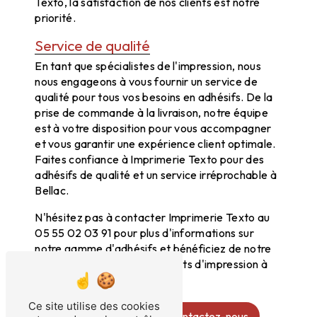
Texto, la satisfaction de nos clients est notre
priorité.
Service de qualité
En tant que spécialistes de l'impression, nous
nous engageons à vous fournir un service de
qualité pour tous vos besoins en adhésifs. De la
prise de commande à la livraison, notre équipe
est à votre disposition pour vous accompagner
et vous garantir une expérience client optimale.
Faites confiance à Imprimerie Texto pour des
adhésifs de qualité et un service irréprochable à
Bellac.
N'hésitez pas à contacter Imprimerie Texto au
05 55 02 03 91 pour plus d'informations sur
notre gamme d'adhésifs et bénéficiez de notre
expertise pour tous vos projets d'impression à
Bellac et ses environs.
Ce site utilise des cookies
En savoir plus
Contactez-nous