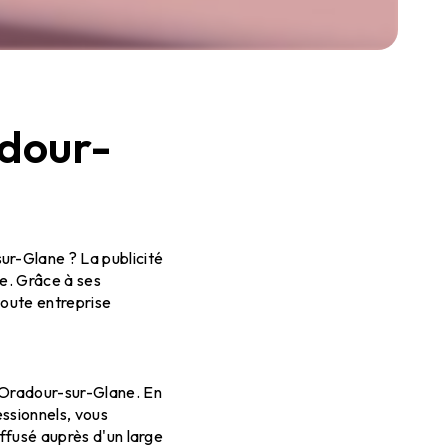
adour-
ur-Glane ? La publicité
le. Grâce à ses
toute entreprise
à Oradour-sur-Glane. En
essionnels, vous
iffusé auprès d'un large