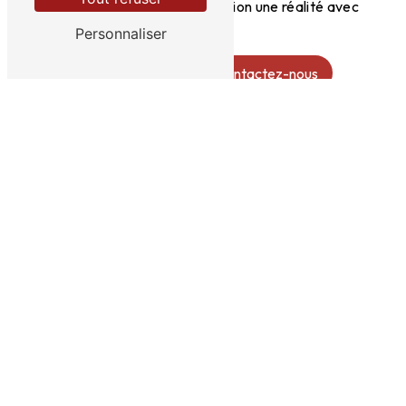
votre projet de personnalisation une réalité avec
Imprimerie Texto !
Personnaliser
En savoir plus
Contactez-nous
ADRESSE
39 Bd Victor Hugo
87200 Saint-Junien