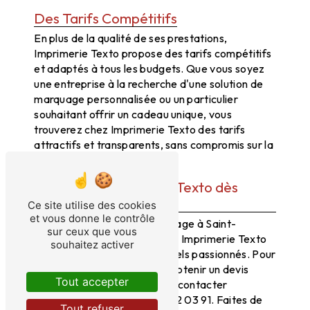
Des Tarifs Compétitifs
En plus de la qualité de ses prestations,
Imprimerie Texto propose des tarifs compétitifs
et adaptés à tous les budgets. Que vous soyez
une entreprise à la recherche d'une solution de
marquage personnalisée ou un particulier
souhaitant offrir un cadeau unique, vous
trouverez chez Imprimerie Texto des tarifs
attractifs et transparents, sans compromis sur la
qualité.
Contactez Imprimerie Texto dès
aujourd'hui !
Ce site utilise des cookies
et vous donne le contrôle
Pour tous vos projets de flocage à Saint-
sur ceux que vous
Victurnien, faites confiance à Imprimerie Texto
souhaitez activer
et son équipe de professionnels passionnés. Pour
plus d'informations ou pour obtenir un devis
Tout accepter
personnalisé, n'hésitez pas à contacter
Imprimerie Texto au 05 55 02 03 91. Faites de
Tout refuser