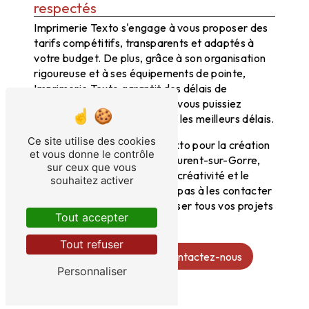
respectés
Imprimerie Texto s'engage à vous proposer des
tarifs compétitifs, transparents et adaptés à
votre budget. De plus, grâce à son organisation
rigoureuse et à ses équipements de pointe,
Imprimerie Texto garantit des délais de
production rapides, pour que vous puissiez
recevoir vos faire-parts dans les meilleurs délais.
Ce site utilise des cookies
En choisissant Imprimerie Texto pour la création
et vous donne le contrôle
de vos faire-parts à Saint-Laurent-sur-Gorre,
sur ceux que vous
vous optez pour la qualité, la créativité et le
souhaitez activer
professionnalisme. N'hésitez pas à les contacter
dès aujourd'hui pour concrétiser tous vos projets
Tout accepter
d'impression personnalisée.
Tout refuser
En savoir plus
Contactez-nous
Personnaliser